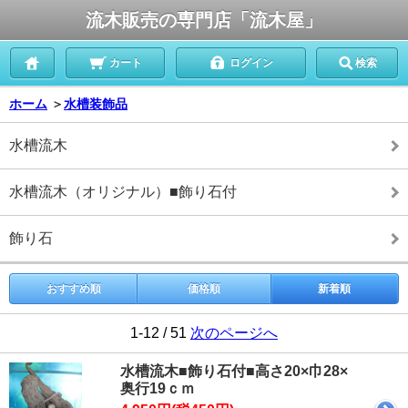
流木販売の専門店「流木屋」
カート
ログイン
検索
ホーム
＞
水槽装飾品
水槽流木
水槽流木（オリジナル）■飾り石付
飾り石
おすすめ順
価格順
新着順
1-12 / 51
次のページへ
水槽流木■飾り石付■高さ20×巾28×
奥行19ｃｍ