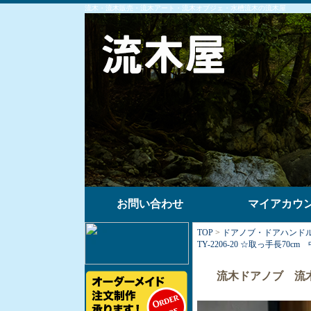
流木・流木販売・流木アート・流木オブジェ・水槽流木の流木屋
お問い合わせ
マイアカウ
TOP
>
ドアノブ・ドアハンド
TY-2206-20 ☆取っ手長70cm
流木ドアノブ 流木ド