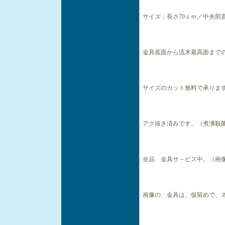
サイズ：長さ70ｃｍ／中央部直径
金具底面から流木最高面までの高
サイズのカット無料で承りま
アク抜き済みです。（煮沸殺
全品 金具サ－ビス中。（画
画像の、金具は、仮留めで、