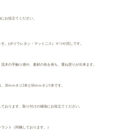
強にお役立てください。
ます。(ポリウレタン・マット二ス）※つや消しです。
、流木の手触り感や、素材の色を保ち、重ね塗りが出来ます。
、30ｍｍネジ2本と60ｍｍネジ1本です。
しております。取り付けの補強にお役立てください。
ーラント（同梱しております。）