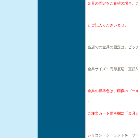
金具の固定をご希望の場合、
とご記入くださいませ。
当店での金具の固定は、ピッ
金具サイズ：円形底辺 直径5c
金具の標準色は、画像のゴー
、
ご注文カート備考欄に「金具
シリコン・シーラントを サ