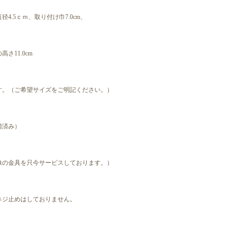
4.5ｃｍ、取り付け巾7.0cm、
さ11.0cm
す。（ご希望サイズをご明記ください。）
菌済み）
像の金具を只今サービスしております。）
ネジ止めはしておりません。