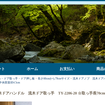
ント
ホーム
お支払い
商品
ル・ドア取っ手・ドア押し板
>
長さ60cmから79cmサイズ
>
流木ドアノブ 流木ドア
 中央部直径4.5cm
アハンドル 流木ドア取っ手 TY-2206-20 ☆取っ手長70cm