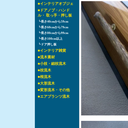
■
インテリアオブジェ
■
ドアノブ・ハンド
ル・ 取っ手・押し板
┗
長さ40cmから59cm
┗
長さ60cmから79cm
┗
長さ80cmから99cm
┗
長さ100cm以上
┗
ドア押し板
■
インテリア雑貨
■
流木素材
■
小枝・細枝流木
■
枝流木
■
根流木
■
大形流木
■
変形流木・その他
■
エアプランツ流木