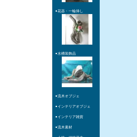
花器・一輪挿し
水槽装飾品
流木オブジェ
インテリアオブジェ
インテリア雑貨
流木素材