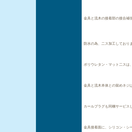
金具と流木の接着部の接合補
防水の為、二ス加工しており
ポリウレタン・マット二スは
金具と流木本体との留めネジは
カールプラグも同梱サービス
金具接着面に、シリコン・シ