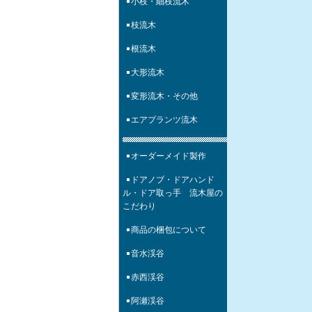
小枝・細枝流木
枝流木
根流木
大形流木
変形流木・その他
エアプランツ流木
オーダーメイド製作
ドアノブ・ドアハンド
ル・ドア取っ手 流木屋の
こだわり
商品の梱包について
音水渓谷
赤西渓谷
阿瀬渓谷