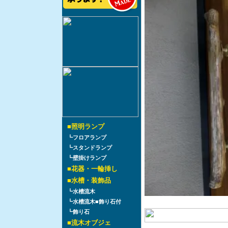
■
照明ランプ
┗
フロアランプ
┗
スタンドランプ
┗
壁掛けランプ
■
花器・一輪挿し
■
水槽・装飾品
┗
水槽流木
┗
水槽流木■飾り石付
┗
飾り石
■
流木オブジェ