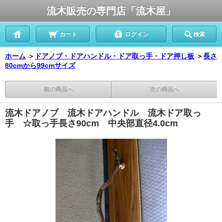
流木販売の専門店「流木屋」
カート
ログイン
検索
ホーム
＞
ドアノブ・ドアハンドル・ドア取っ手・ドア押し板
＞
長さ
80cmから99cmサイズ
前の商品へ
次の商品へ
流木ドアノブ 流木ドアハンドル 流木ドア取っ
手 ☆取っ手長さ90cm 中央部直径4.0cm