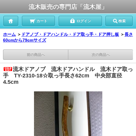
流木販売の専門店「流木屋」
カート
ログイン
検索
ホーム
＞
ドアノブ・ドアハンドル・ドア取っ手・ドア押し板
＞
長さ
60cmから79cmサイズ
前の商品へ
次の商品へ
流木ドアノブ 流木ドアハンドル 流木ドア取っ
手 TY-2310-18☆取っ手長さ62cm 中央部直径
4.5cm