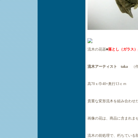
流木の花器■
落とし（ガラス）
流木アーティスト taka
（
高70ｘ巾40×奥行13ｃｍ
貴重な変形流木を組み合わせ
画像の花は、商品に含まれま
流木の前処理で、朽ちている