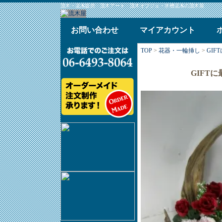
流木・流木販売・流木アート・流木オブジェ・水槽流木の流木屋
お問い合わせ
マイアカウント
TOP
>
花器・一輪挿し
>
GIF
GIFTに