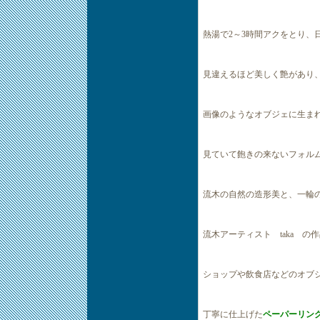
熱湯で2～3時間アクをとり、
見違えるほど美しく艶があり
画像のようなオブジェに生ま
見ていて飽きの来ないフォル
流木の自然の造形美と、一輪
流木アーティスト taka の
ショップや飲食店などのオブ
丁寧に仕上げた
ペーパーリン