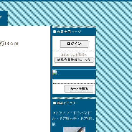
グ
奥行13ｃｍ
はじめてのお客様へ
ドアノブ・ドアハンド
ル・ドア取っ手・ドア押し
板