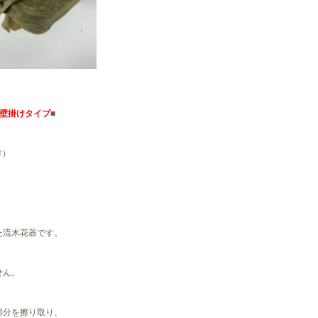
壁掛けタイプ
■
作）
た流木花器です。
せん。
部分を擦り取り、