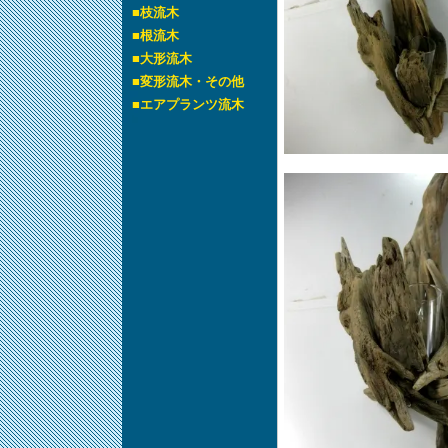
■
枝流木
■
根流木
■
大形流木
■
変形流木・その他
■
エアプランツ流木