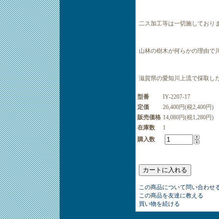
二ス加工等は一切施しており
山林の樹木が何らかの理由で
滋賀県の愛知川上流で採取し
型番
IY-2207-17
定価
26,400円(税2,400円)
販売価格
14,080円(税1,280円)
在庫数
1
購入数
この商品について問い合わせ
この商品を友達に教える
買い物を続ける