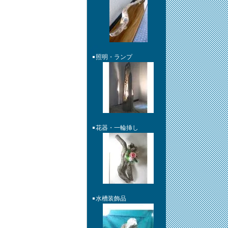
照明・ランプ
花器・一輪挿し
水槽装飾品