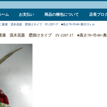
ホーム
お支払い
商品の梱包について
店長ブロ
Tに最適 流木花器 壁掛けタイプ IY-2207-17 ■高さ70×巾40×奥行13ｃｍ
最適 流木花器 壁掛けタイプ IY-2207-17 ■高さ70×巾40×