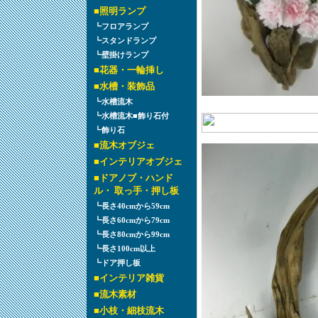
■
照明ランプ
┗
フロアランプ
┗
スタンドランプ
┗
壁掛けランプ
■
花器・一輪挿し
■
水槽・装飾品
┗
水槽流木
┗
水槽流木■飾り石付
┗
飾り石
■
流木オブジェ
■
インテリアオブジェ
■
ドアノブ・ハンド
ル・ 取っ手・押し板
┗
長さ40cmから59cm
┗
長さ60cmから79cm
┗
長さ80cmから99cm
┗
長さ100cm以上
┗
ドア押し板
■
インテリア雑貨
■
流木素材
■
小枝・細枝流木