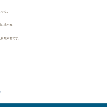
ません。
川に流され、
た自然素材です。
る