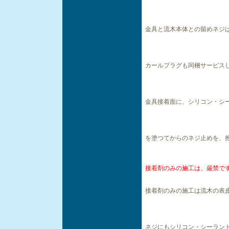
金具と流木本体との留めネジは
カールプラグも同梱サービス
金具接着面に、シリコン・シ
を塗つてからのネジ止めを、推
接着剤のみの施工は、厳禁で
接着剤のみの施工は流木の表
ネジにもシリコン・シーラン