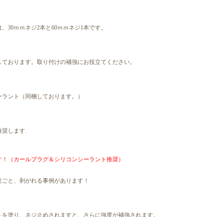
、30ｍｍネジ2本と60ｍｍネジ1本です。
しております。取り付けの補強にお役立てください。
ーラント（同梱しております。）
奨します.
す！（カールプラグ＆シリコンシーラント推奨）
皮ごと、剥がれる事例があります！
トを塗り、ネジ止めされますと、さらに強度が補強されます。