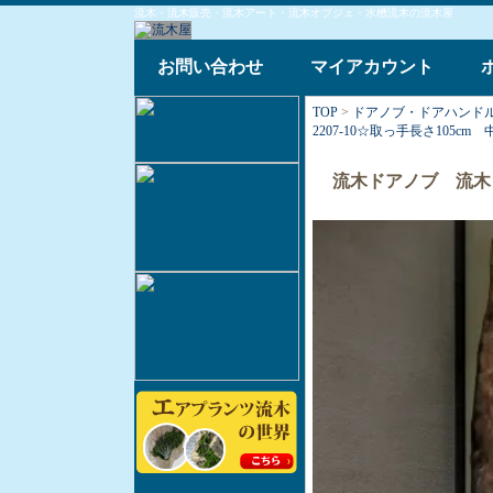
流木・流木販売・流木アート・流木オブジェ・水槽流木の流木屋
お問い合わせ
マイアカウント
TOP
>
ドアノブ・ドアハンド
2207-10☆取っ手長さ105cm 
流木ドアノブ 流木ドア