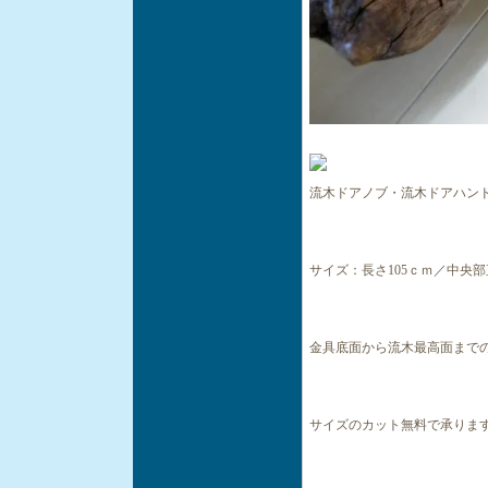
流木ドアノブ・流木ドアハン
サイズ：長さ105ｃｍ／中央部直
金具底面から流木最高面までの高
サイズのカット無料で承りま