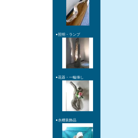
照明・ランプ
花器・一輪挿し
水槽装飾品