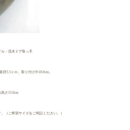
ドル・流木ドア取っ手
径5.5ｃｍ、取り付け巾10.0cm、
さ15.0cm
す。（ご希望サイズをご明記ください。）