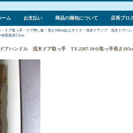
ホーム
お支払い
商品の梱包について
店長ブロ
ル・ドア取っ手・ドア押し板
>
長さ100cm以上サイズ
>
流木ドアノブ 流木ドアハン
中央部直径5.5cm
ハンドル 流木ドア取っ手 TY-2207-10☆取っ手長さ105c