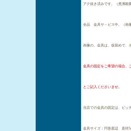
アク抜き済みです。（煮沸殺
全品 金具サ－ビス中。（画
画像の、金具は、仮留めで、
金具の固定をご希望の場合、
とご記入くださいませ。
当店での金具の固定は、ピッ
金具サイズ：円形底辺 直径5c