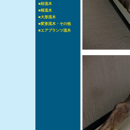
■
枝流木
■
根流木
■
大形流木
■
変形流木・その他
■
エアプランツ流木