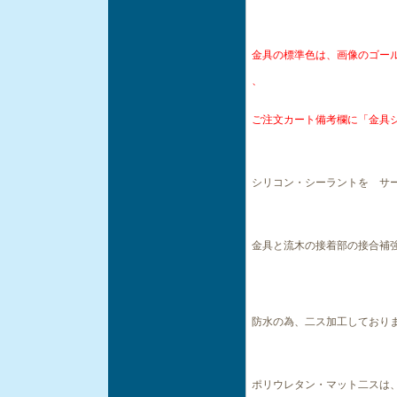
金具の標準色は、画像のゴー
、
ご注文カート備考欄に「金具
シリコン・シーラントを サ
金具と流木の接着部の接合補
防水の為、二ス加工しており
ポリウレタン・マット二スは