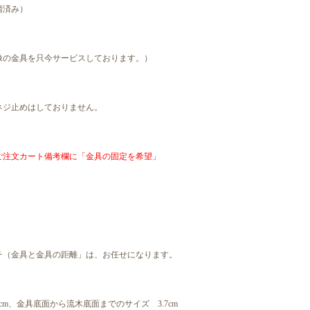
菌済み）
像の金具を只今サービスしております。）
ネジ止めはしておりません。
ご注文カート備考欄に「金具の固定を希望」
チ（金具と金具の距離」は、お任せになります。
m、金具底面から流木底面までのサイズ 3.7cm