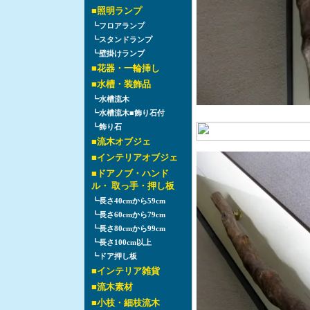
■
照明ランプ
┗
フロアランプ
┗
スタンドランプ
┗
壁掛けランプ
■
花器・一輪挿し
■
水槽・装飾品
┗
水槽流木
┗
水槽流木■飾り石付
┗
飾り石
■
流木オブジェ
■
インテリアオブジェ
■
ドアノブ・ハンド
ル・ 取っ手・押し板
┗
長さ40cmから59cm
┗
長さ60cmから79cm
┗
長さ80cmから99cm
┗
長さ100cm以上
┗
ドア押し板
■
インテリア雑貨
■
流木素材
■
小枝・細枝流木