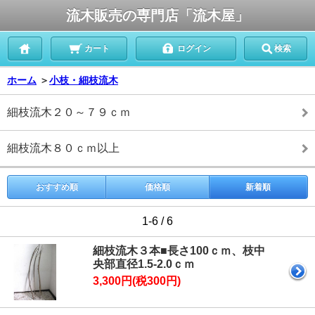
流木販売の専門店「流木屋」
カート
ログイン
検索
ホーム
＞
小枝・細枝流木
細枝流木２０～７９ｃｍ
細枝流木８０ｃｍ以上
おすすめ順
価格順
新着順
1-6 / 6
細枝流木３本■長さ100ｃｍ、枝中
央部直径1.5-2.0ｃｍ
3,300円(税300円)