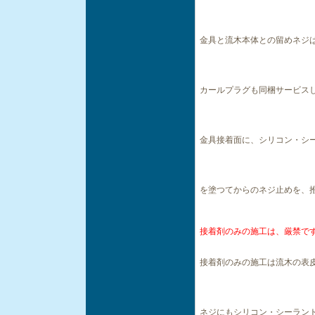
金具と流木本体との留めネジは
カールプラグも同梱サービス
金具接着面に、シリコン・シ
を塗つてからのネジ止めを、推
接着剤のみの施工は、厳禁で
接着剤のみの施工は流木の表
ネジにもシリコン・シーラン