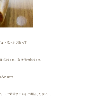
ドル・流木ドア取っ手
直径3.0ｃｍ、取り付け巾10ｃm、
さ10cm
す。（ご希望サイズをご明記ください。）