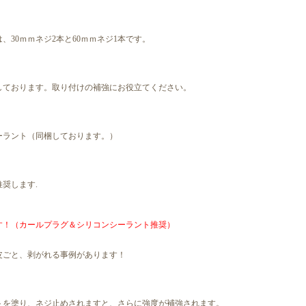
、30ｍｍネジ2本と60ｍｍネジ1本です。
しております。取り付けの補強にお役立てください。
ーラント（同梱しております。）
奨します.
す！（カールプラグ＆シリコンシーラント推奨）
皮ごと、剥がれる事例があります！
トを塗り、ネジ止めされますと、さらに強度が補強されます。