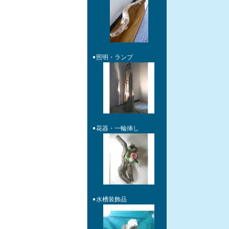
照明・ランプ
花器・一輪挿し
水槽装飾品