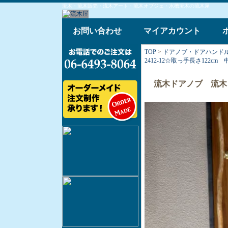
流木・流木販売・流木アート・流木オブジェ・水槽流木の流木屋
お問い合わせ
マイアカウント
TOP
>
ドアノブ・ドアハンド
2412-12☆取っ手長さ122cm 
流木ドアノブ 流木ドア