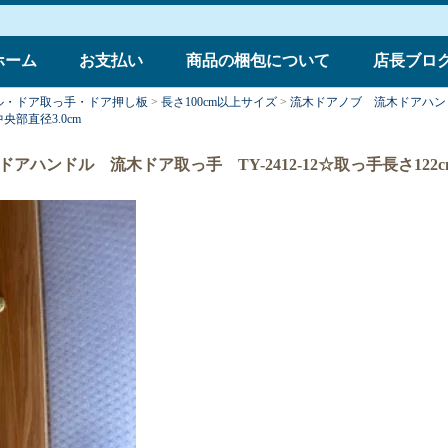
ホーム
お支払い
商品の梱包について
店長ブロ
ル・ドア取っ手・ドア押し板
>
長さ100cm以上サイズ
>
流木ドアノブ 流木ドアハン
中央部直径3.0cm
ハンドル 流木ドア取っ手 TY-2412-12☆取っ手長さ122c