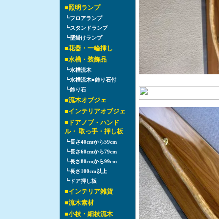
■
照明ランプ
┗
フロアランプ
┗
スタンドランプ
┗
壁掛けランプ
■
花器・一輪挿し
■
水槽・装飾品
┗
水槽流木
┗
水槽流木■飾り石付
┗
飾り石
■
流木オブジェ
■
インテリアオブジェ
■
ドアノブ・ハンド
ル・ 取っ手・押し板
┗
長さ40cmから59cm
┗
長さ60cmから79cm
┗
長さ80cmから99cm
┗
長さ100cm以上
┗
ドア押し板
■
インテリア雑貨
■
流木素材
■
小枝・細枝流木