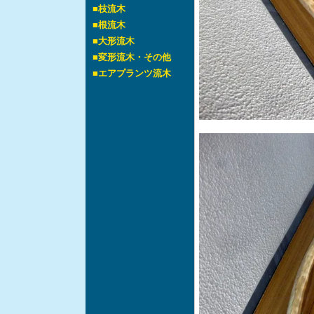
■
枝流木
■
根流木
■
大形流木
■
変形流木・その他
■
エアプランツ流木