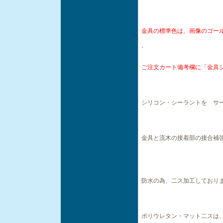
金具の標準色は、画像のゴー
、
ご注文カート備考欄に「金具
シリコン・シーラントを サ
金具と流木の接着部の接合補
防水の為、二ス加工しており
ポリウレタン・マット二スは