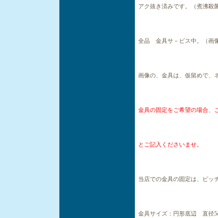
アク抜き済みです。（煮沸殺
全品 金具サ－ビス中。（画
画像の、金具は、仮留めで、
金具の固定をご希望の場合、
とご記入くださいませ。
当店での金具の固定は、ピッ
金具サイズ：円形底辺 直径5c