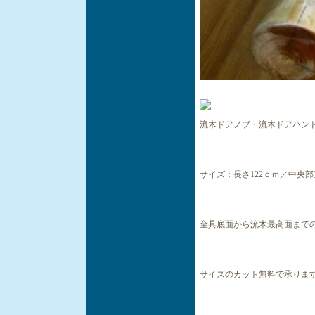
流木ドアノブ・流木ドアハン
サイズ：長さ122ｃｍ／中央部
金具底面から流木最高面までの高
サイズのカット無料で承りま