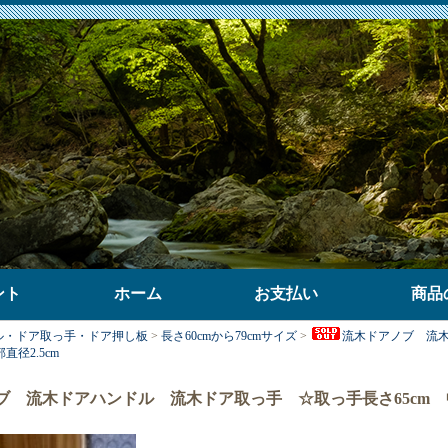
ント
ホーム
お支払い
商品
ル・ドア取っ手・ドア押し板
>
長さ60cmから79cmサイズ
>
流木ドアノブ 流
直径2.5cm
ブ 流木ドアハンドル 流木ドア取っ手 ☆取っ手長さ65cm 中