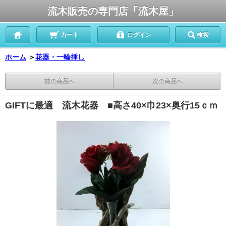
流木販売の専門店「流木屋」
カート
ログイン
検索
ホーム
＞
花器・一輪挿し
前の商品へ
次の商品へ
GIFTに最適 流木花器 ■高さ40×巾23×奥行15ｃｍ