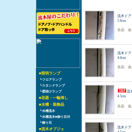
流木ドア
5.0cm
全品 金
流木ドア
4.0cm
全品 金
■
照明ランプ
┗
フロアランプ
┗
スタンドランプ
流
┗
壁掛けランプ
4.5cm
■
花器・一輪挿し
■
水槽・装飾品
全品 金
┗
水槽流木
┗
水槽流木■飾り石付
┗
飾り石
流木ドア
■
流木オブジェ