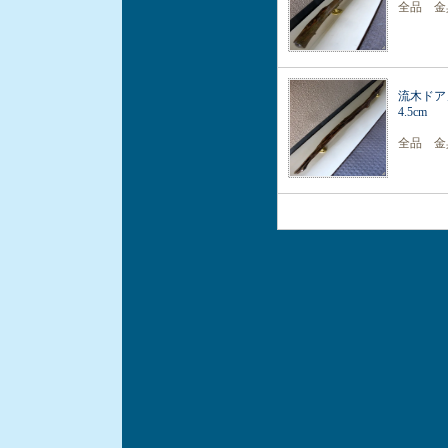
全品 金
流木ドア
4.5cm
全品 金