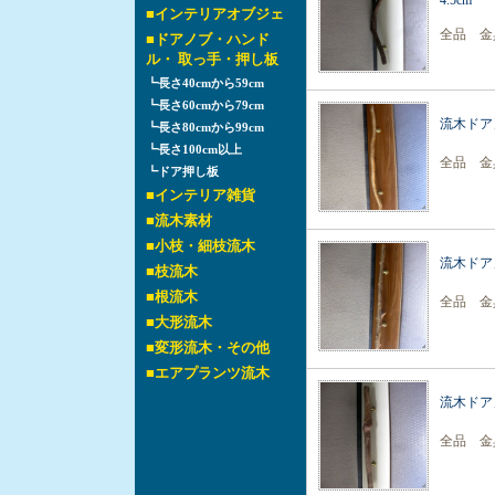
4.5cm
■
インテリアオブジェ
全品 金
■
ドアノブ・ハンド
ル・ 取っ手・押し板
┗
長さ40cmから59cm
┗
長さ60cmから79cm
流木ドアノ
┗
長さ80cmから99cm
┗
長さ100cm以上
全品 金
┗
ドア押し板
■
インテリア雑貨
■
流木素材
■
小枝・細枝流木
流木ドアノ
■
枝流木
■
根流木
全品 金
■
大形流木
■
変形流木・その他
■
エアプランツ流木
流木ドアノ
全品 金