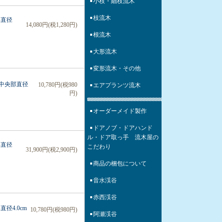
小枝・細枝流木
枝流木
部直径
14,080円(税1,280円)
根流木
大形流木
変形流木・その他
 中央部直径
10,780円(税980
エアプランツ流木
円)
オーダーメイド製作
ドアノブ・ドアハンド
ル・ドア取っ手 流木屋の
部直径
こだわり
31,900円(税2,900円)
商品の梱包について
音水渓谷
赤西渓谷
径4.0cm
10,780円(税980円)
阿瀬渓谷