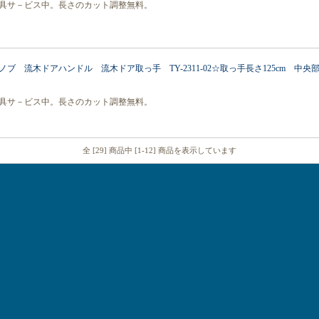
具サ－ビス中。長さのカット調整無料。
ノブ 流木ドアハンドル 流木ドア取っ手 TY-2311-02☆取っ手長さ125cm 中央
具サ－ビス中。長さのカット調整無料。
全 [29] 商品中 [1-12] 商品を表示しています