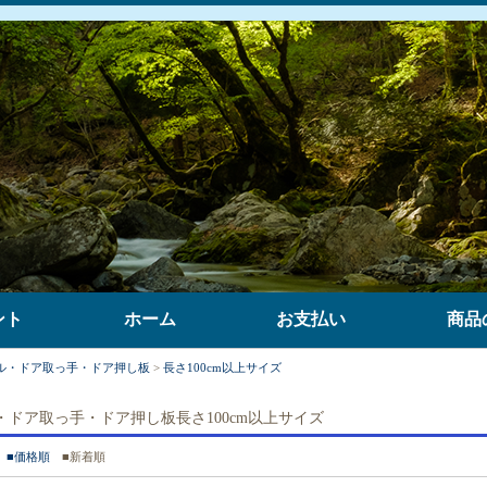
ント
ホーム
お支払い
商品
ル・ドア取っ手・ドア押し板
>
長さ100cm以上サイズ
ドア取っ手・ドア押し板長さ100cm以上サイズ
■価格順
■新着順