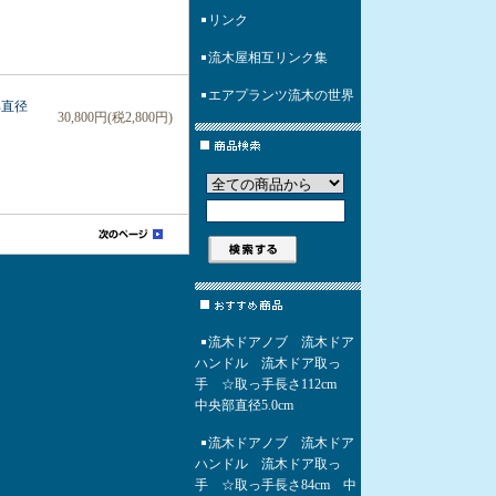
リンク
流木屋相互リンク集
エアプランツ流木の世界
部直径
30,800円(税2,800円)
流木ドアノブ 流木ドア
ハンドル 流木ドア取っ
手 ☆取っ手長さ112cm
中央部直径5.0cm
流木ドアノブ 流木ドア
ハンドル 流木ドア取っ
手 ☆取っ手長さ84cm 中