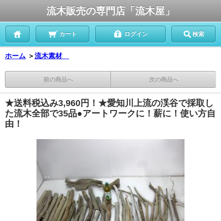
流木販売の専門店「流木屋」
カート
ログイン
検索
ホーム
＞
流木素材
前の商品へ
次の商品へ
★送料税込み3,960円！★愛知川上流の渓谷で採取し
た流木全部で35品●アートワークに！薪に！使い方自
由！